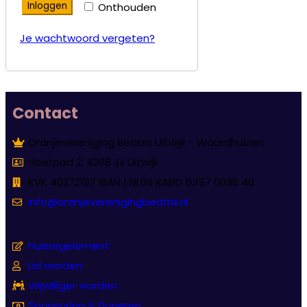
Inloggen
Onthouden
Je wachtwoord vergeten?
Contact
Oranjevereniging Beatrix Uitwijk - Waardhuizen
Hoefpad 2, 4288 JJ Uitwijk
KVK 40272197 IBAN | NL09 RABO 0357 0036 40
info@oranjeverenigingbeatrix.nl
Huisregelement
Lid worden
Vrijwilliger worden
Sponsoring & Doneren