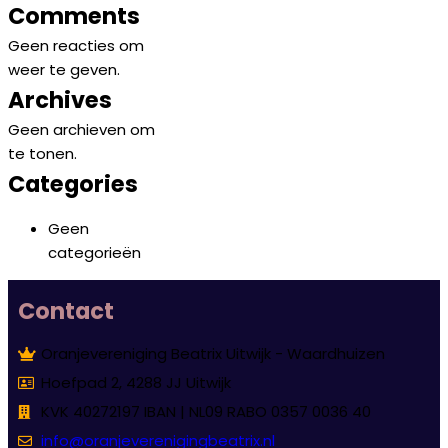
Comments
Geen reacties om
weer te geven.
Archives
Geen archieven om
te tonen.
Categories
Geen
categorieën
Contact
Oranjevereniging Beatrix Uitwijk - Waardhuizen
Hoefpad 2, 4288 JJ Uitwijk
KVK 40272197 IBAN | NL09 RABO 0357 0036 40
info@oranjeverenigingbeatrix.nl