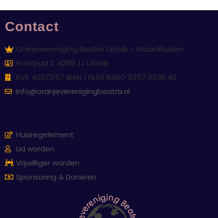
Contact
Oranjevereniging Beatrix Uitwijk - Waardhuizen
Hoefpad 2, 4288 JJ Uitwijk
KVK 40272197 IBAN | NL09 RABO 0357 0036 40
info@oranjeverenigingbeatrix.nl
Huisregelement
Lid worden
Vrijwilliger worden
Sponsoring & Doneren